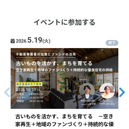
イベントに参加する
5.19
2026.
(火)
20
終了
葉
古いものを活かす、まちを育てる －空き
旧
家再生＋地域のファンづくり＋持続的な優