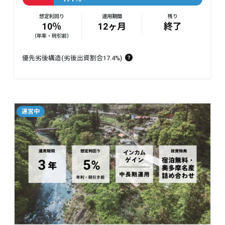
想定利回り
運用期間
残り
10％
12ヶ月
終了
（年率・税引前）
優先劣後構造(劣後出資割合17.4%)