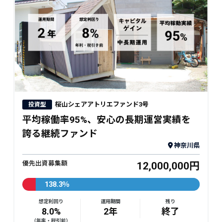
桜山シェアアトリエファンド3号
投資型
平均稼働率95%、安心の長期運営実績を
誇る継続ファンド
神奈川県
優先出資募集額
12,000,000円
138.3％
想定利回り
運用期間
残り
8.0%
2年
終了
（年率・税引前）