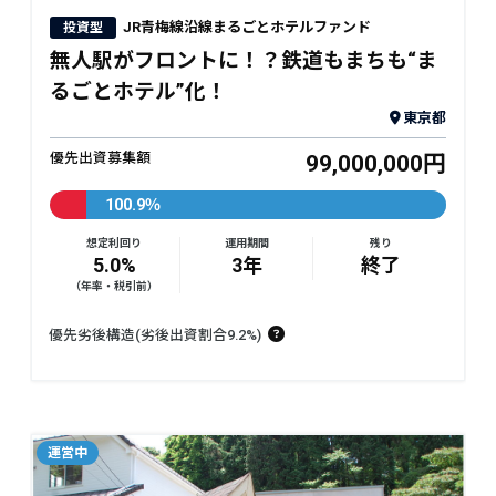
JR青梅線沿線まるごとホテルファンド
投資型
無人駅がフロントに！？鉄道もまちも“ま
るごとホテル”化！
東京都
優先出資募集額
99,000,000円
100.9％
想定利回り
運用期間
残り
5.0%
3年
終了
（年率・税引前）
優先劣後構造(劣後出資割合9.2%)