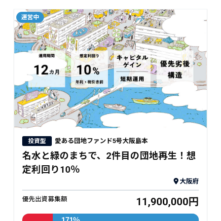
愛ある団地ファンド5号大阪島本
投資型
名水と緑のまちで、2件目の団地再生！想
定利回り10％
大阪府
優先出資募集額
11,900,000円
171％