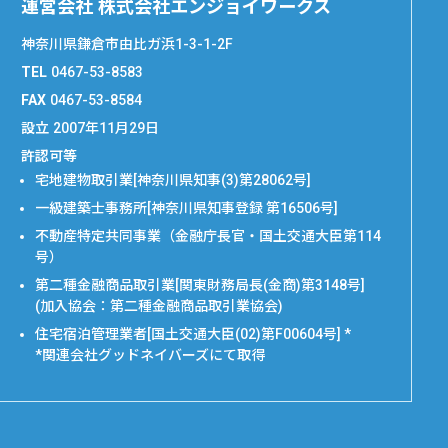
運営会社 株式会社エンジョイワークス
神奈川県鎌倉市由比ガ浜1-3-1-2F
TEL
0467-53-8583
FAX
0467-53-8584
設立
2007年11月29日
許認可等
宅地建物取引業[神奈川県知事(3)第28062号]
一級建築士事務所[神奈川県知事登録 第16506号]
不動産特定共同事業（金融庁長官・国土交通大臣第114
号）
第二種金融商品取引業[関東財務局長(金商)第3148号]
(加入協会：第二種金融商品取引業協会)
住宅宿泊管理業者[国土交通大臣(02)第F00604号] *
*関連会社グッドネイバーズにて取得